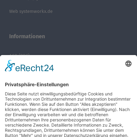
Web
systemworkx.de
Informationen
AGB (PDF)
Impressum
Datenschutz
Sitemap
Recent Posts
27. Bayreuther 3D-Konstrukteurstag, 16. September
2026 – aktuelle Impulse für Konstruktion, Simulation