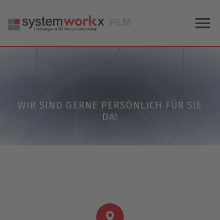
Zum
Inhalt
To
springen
Na
Home
Blog
WIR SIND GERNE PERSÖNLICH FÜR SIE
DA!
Knowledge Center
Über uns
KONTAKT