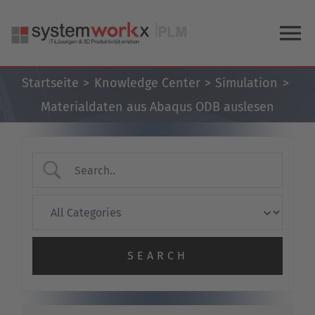
Zum
Inhalt
To
springen
Na
Startseite
Knowledge Center
Simulation
Home
Materialdaten aus Abaqus ODB auslesen
Blog
Knowledge Center
Über uns
KONTAKT