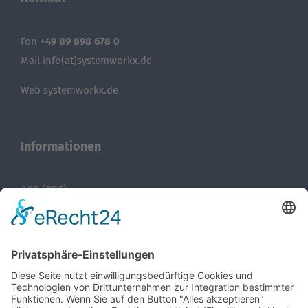
Fon
+49 89 898 678 0
Mail info(at)systemworkx.de
Web
systemworkx.de
Informationen
AGB (PDF)
Impressum
Datenschutz
Sitemap
Recent Posts