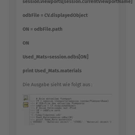
session.viewports[session.currentViewportName]
odbFile = CV.displayedObject
ON = odbFile.path
ON
Used_Mats=session.odbs[ON]
print Used_Mats.materials
Die Ausgabe sieht wie folgt aus :